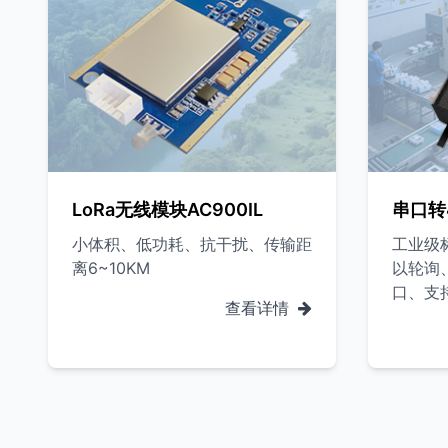
LoRa无线模块AC900IL
串口转
小体积、低功耗、抗干扰、传输距
工业级
离6~10KM
以轮询、
口、支
查看详情