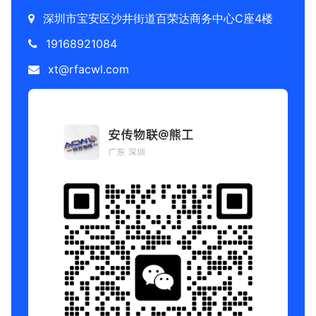
深圳市宝安区沙井街道百荣达商务中心C座4楼
19168921084
xt@rfacwl.com