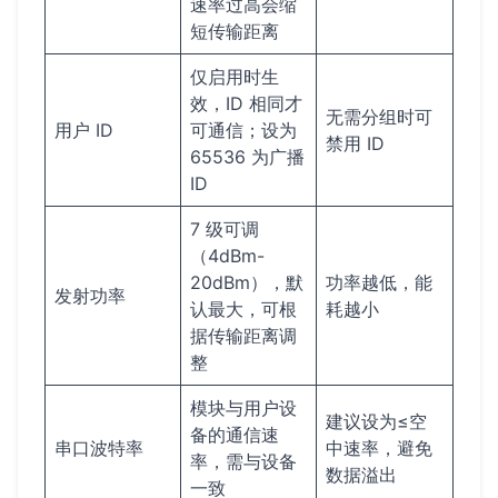
速率过高会缩
短传输距离
仅启用时生
效，ID 相同才
无需分组时可
用户 ID
可通信；设为
禁用 ID
65536 为广播
ID
7 级可调
（4dBm-
20dBm），默
功率越低，能
发射功率
认最大，可根
耗越小
据传输距离调
整
模块与用户设
建议设为≤空
备的通信速
串口波特率
中速率，避免
率，需与设备
数据溢出
一致