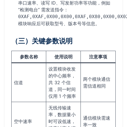
串口速率、读写 ID、写发射功率等功能，例如
“检测电台” 需发送指令：
0XAF,0XAF,0X00,0X00,0XAF,0X80,0X00,0X0
模块响应后可获取型号、版本号等信息。
（三）关键参数说明
参数名称
使用说明
注意事项
设置模块收发
的中心频率，
两个模块通信
信道
共 32 个信
需信道相同
道，同一时间
仅用 1 个频率
无线传输速
率，数据量小
通信模块需速
空中速率
时可设低速，
率一致