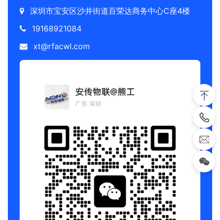
深圳市宝安区沙井街道百荣达商务中心C座4楼
19168921084
xt@rfacwl.com